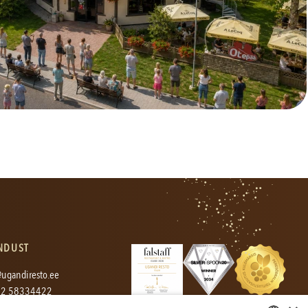
NDUST
ugandiresto.ee
2 58334422