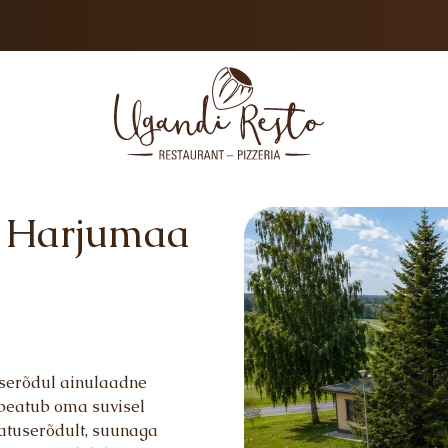
x Harjumaa
T
ART
userõdul ainulaadne
peatub oma suvisel
katuserõdult, suunaga