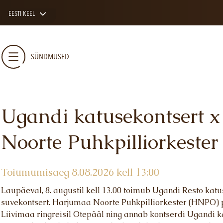
EESTI KEEL
SÜNDMUSED
Ugandi katusekontsert 
Noorte Puhkpilliorkester
MENÜÜ
HEA TEADA
LIPUTOA GURMEE
KINKEKAAR
Toiumumisaeg 8.08.2026 kell 13:00
SÜNDMUSED
KLIENDIKA
Laupäeval, 8. augustil kell 13.00 toimub Ugandi Resto kat
suvekontsert. Harjumaa Noorte Puhkpilliorkester (HNPO) 
PRIVAATRUUM
GALERII
Liivimaa ringreisil Otepääl ning annab kontserdi Ugandi 