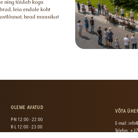
e ning täidab kogu
E
brad, leia endale koht
ärastlõunat, head muusikat
.ee
22
OLEME AVATUD
VÕTA ÜHE
P-N 12:00 - 22:00
E-mail:
info@
R-L 12:00 - 23:00
Telefon:
+37
Köögi sulgeme üldjuhul tund aega varem