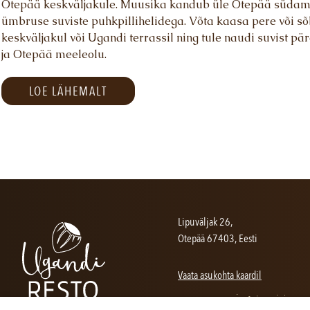
Otepää keskväljakule. Muusika kandub üle Otepää südam
SELTSKONNAD
TULE TÖÖL
ümbruse suviste puhkpillihelidega. Võta kaasa pere või sõ
keskväljakul või Ugandi terrassil ning tule naudi suvist p
MEIE LUGU
KONTAKT
ja Otepää meeleolu.
LOE LÄHEMALT
OLEME AVATUD
VÕTA ÜHENDUST
P-N 12:00 - 22:00
E-mail:
info@ugandiresto
R-L 12:00 - 23:00
Telefon:
+372 583344
Köögi sulgeme üldjuhul tund aega varem
Lipuväljak 26,
Otepää 67403, Eesti
Vaata asukohta kaardil